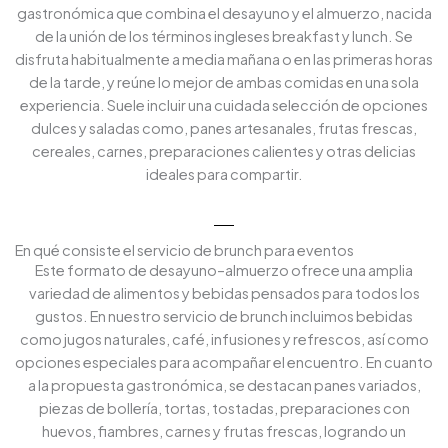
gastronómica que combina el desayuno y el almuerzo, nacida
de la unión de los términos ingleses breakfast y lunch. Se
disfruta habitualmente a media mañana o en las primeras horas
de la tarde, y reúne lo mejor de ambas comidas en una sola
experiencia. Suele incluir una cuidada selección de opciones
dulces y saladas como, panes artesanales, frutas frescas,
cereales, carnes, preparaciones calientes y otras delicias
ideales para compartir.
En qué consiste el servicio de brunch para eventos
Este formato de desayuno–almuerzo ofrece una amplia
variedad de alimentos y bebidas pensados para todos los
gustos. En nuestro servicio de brunch incluimos bebidas
como jugos naturales, café, infusiones y refrescos, así como
opciones especiales para acompañar el encuentro. En cuanto
a la propuesta gastronómica, se destacan panes variados,
piezas de bollería, tortas, tostadas, preparaciones con
huevos, fiambres, carnes y frutas frescas, logrando un