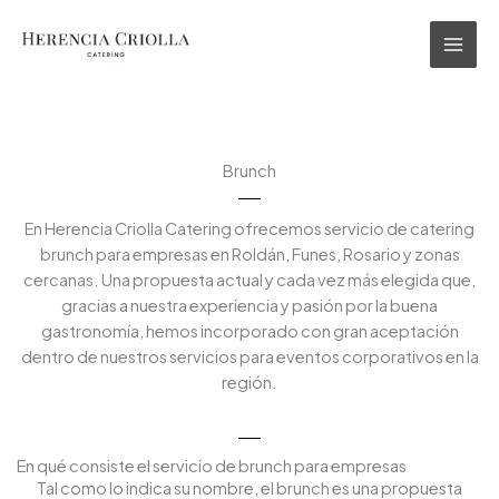
Ir
al
contenido
Brunch
En Herencia Criolla Catering ofrecemos servicio de catering
brunch para empresas en Roldán, Funes, Rosario y zonas
cercanas. Una propuesta actual y cada vez más elegida que,
gracias a nuestra experiencia y pasión por la buena
gastronomía, hemos incorporado con gran aceptación
dentro de nuestros servicios para eventos corporativos en la
región.
En qué consiste el servicio de brunch para empresas
Tal como lo indica su nombre, el brunch es una propuesta